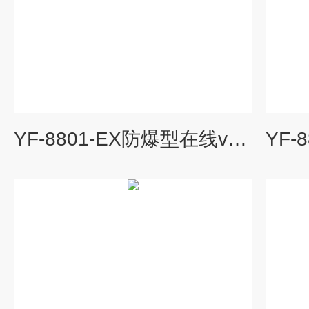
YF-8801-EX防爆型在线voc气体检测仪