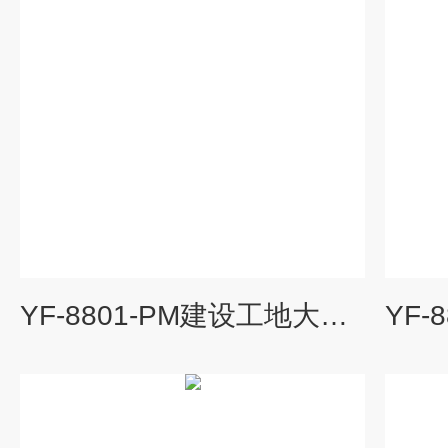
YF-8801-PM建设工地大气扬尘监测价格