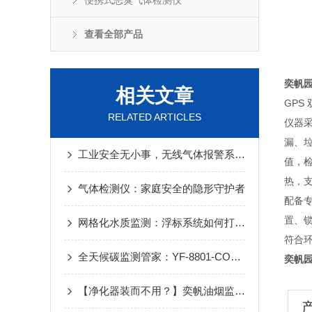
便携式恶臭气体检测仪
查看全部产品
奕帆
相关文章
GPS
RELATED ARTICLES
仪器采
漏、
工业安全无小事，无线气体报警系统全天候护航
值，
热，支
气体检测仪：家庭安全的隐形守护者
配备
置、锁
网格化水质监测：浮标系统如何打通河道治理“最后一公里“
符合
全天候碳监测管家：YF-8801-CO2 碳排放在线监测系统​
奕帆
【净化器装而不用？】奕帆油烟监测系统：远程诊断设备状态，杜绝违规操作！