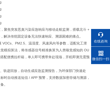
，聚焦突发恶臭污染应急响应与移动走航监测，搭载北斗 +
级上传，解决传统固定设备无法快速响应、溯源困难的痛点。
在线咨询
 VOCs、PM2.5、温湿度、风速风向等参数，适配化工泄
觉模拟算法，将传感器信号精准换算为人类嗅觉感知的 OU
，搭配便携拉杆箱，单人即可携带奔赴现场，开机即测无需预
电话
微信扫一扫
记、轨迹回放，自动生成应急监测报告，为环保部门快速处
自动推送短信 / APP 预警，支持数据加密存储与溯源，
装备。