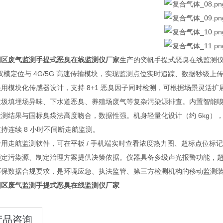
园区废气监测手提式恶臭在线监测仪厂家
生产的奕帆手提式恶臭在线监测仪
 双模定位与 4G/5G 高速传输模块，实现监测点位实时追踪、数据秒
用模块化传感器设计，支持 8+1 恶臭因子同时检测，可根据场景灵活扩展
垃圾填埋场异味、下水道恶臭、养殖场废气等复杂污染源排查。内置智能嗅
检测结果与国标臭袋法高度吻合，数据性强。机身轻量化设计（约 6kg）
持连续 8 小时不间断走航监测。
专用走航监测软件，可在平板 / 手机端实时查看浓度热力图、超标点位标
定污染源、制定治理方案提供决策依据。仪器具备多级声光报警功能，超标时
环保数据合规要求，是环境应急、执法监管、第三方检测机构的移动监测
园区废气监测手提式恶臭在线监测仪厂家
产品咨询