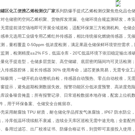
储罐区化工便携乙烯检测仪厂家
系列防爆手提式乙烯检测仪聚焦危化品仓
针对仓储密闭空间乙烯积聚、货物挥发泄漏、仓储环境合规监测研发，本安型
，无需提前清空场地即可开展全域巡检，适配环保第三方检测机构、仓储
传感单元选用工业级专用乙烯红外传感器，相比传统催化燃烧传感器，无
测，量程覆盖 0-50ppm 低浓度检测，满足果蔬仓储保鲜环境管控需求，同
监测，检测精度≤±2% FS，低温冷库 - 20℃低温环境下依旧稳定输
轻量化手提造型，仓储多层货架、高空储罐、底层密闭隔间均可灵活检测
进入传感器腔体，延长传感器 30% 使用寿命，滤芯更换简易，无需专业
逻辑极简，一键开机自动整机自检，传感器自动预热、零点自动校准，无
弹窗提示，避免超期检测数据失效。报警功能区分低浓度预警、高浓度危
仓库设备噪音掩盖；所有报警记录、日常巡检数据本地存储，配套上位机数
 文件，用于环保备案、仓储安全台账留存。
壳采用耐腐蚀 TPU 材质，耐仓储化学品挥发气体腐蚀，IP67 防水
池，冷库低温环境续航不衰减，连续全天库区巡检无需中途充电；全套配件
器、备用过滤芯、出厂校准证书、防爆合格证书，到货即可直接投入使用