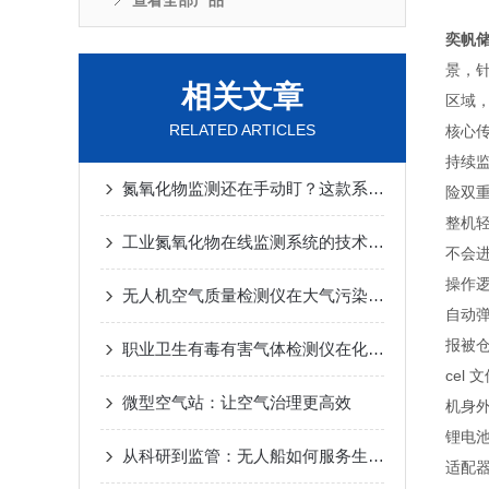
查看全部产品
奕帆
景，
相关文章
区域
RELATED ARTICLES
核心
持续监
氮氧化物监测还在手动盯？这款系统 + 防爆款让你躺平管安全！
险双重
整机
工业氮氧化物在线监测系统的技术路线和使用案例分析
不会
操作
无人机空气质量检测仪在大气污染防治中的应用与展望
自动
报被
职业卫生有毒有害气体检测仪在化工行业的应用实例
cel
微型空气站：让空气治理更高效
机身外
锂电
从科研到监管：无人船如何服务生态评估与执法取证双场景
适配