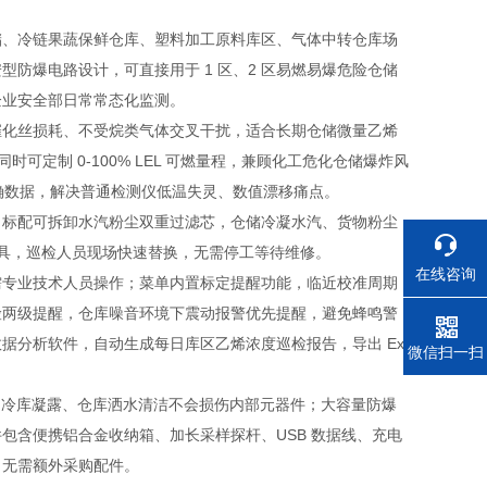
储、冷链果蔬保鲜仓库、塑料加工原料库区、气体中转仓库场
防爆电路设计，可直接用于 1 区、2 区易燃易爆危险仓储
企业安全部日常常态化监测。
催化丝损耗、不受烷类气体交叉干扰，适合长期仓储微量乙烯
时可定制 0-100% LEL 可燃量程，兼顾化工危化仓储爆炸风
出准确数据，解决普通检测仪低温失灵、数值漂移痛点。
；标配可拆卸水汽粉尘双重过滤芯，仓储冷凝水汽、货物粉尘
工具，巡检人员现场快速替换，无需停工等待维修。
在线咨询
需专业技术人员操作；菜单内置标定提醒功能，临近校准周期
险两级提醒，仓库噪音环境下震动报警优先提醒，避免蜂鸣警
据分析软件，自动生成每日库区乙烯浓度巡检报告，导出 Ex
电话
微信扫一扫
防尘，冷库凝露、仓库洒水清洁不会损伤内部元器件；大容量防爆
包含便携铝合金收纳箱、加长采样探杆、USB 数据线、充电
，无需额外采购配件。