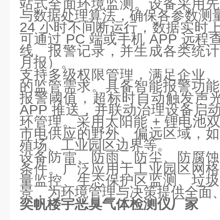
站式全面环境监测。设备采用先
与数据处理算法，确保各参数测
24 小时不间断运行，数据实时
可通过 PC 端或手机 APP 远
线、报警记录，并生成各类统计
月报）。
支持多级权限管理，满足企业、
的监管需求。具备智能报警功能
报警阈值，超标时自动触发声光报
APP 推送，并联动治理设备启动
环管理。采用太阳能 + 锂电池
市电供应的野外、偏远区域，如
殖场、工业园区边界等。
设备防雷、防雨、防尘、防腐蚀
条件。广泛应用于工业园区网格
量监控、生态保护区监测、垃圾
景，为环境管理与决策提供全面
奕帆楼宇恶臭气体检测仪厂家