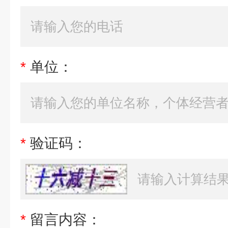
*
单位：
*
验证码：
*
留言内容：