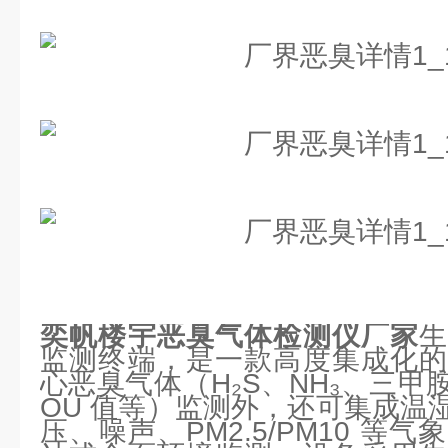
奕帆楼宇恶臭气体检测仪厂家
监测终端，是一款高度集成化的
心恶臭气体（H₂S、NH₃、三
OU 值等）监测外，还可集成温
压、噪声、PM2.5/PM10 等