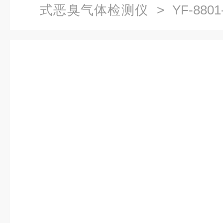
式恶臭气体检测仪
> YF-88
检测仪厂家