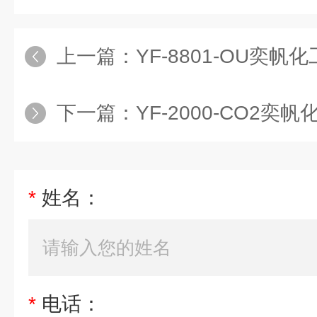
上一篇：
YF-8801-OU奕帆
下一篇：
YF-2000-CO2奕帆化工
*
姓名：
*
电话：