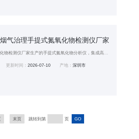
O奕帆烟气治理手提式氮氧化物检测仪厂家
奕帆烟气治理手提式氮氧化物检测仪厂家生产的手提式氮氧化物分析仪，集成高精度传感与智能算法，检测稳定可靠。泵吸式采样，可深入密闭空间、管道等区域检测。高清大屏直观显示浓度、温湿度等参数，具备数据校准、历史查询功能。机身轻便，操作简便，广泛用于工业废气、大气环境监测。
更新时间：
2026-07-10
产地：
深圳市
页
末页
跳转到第
页