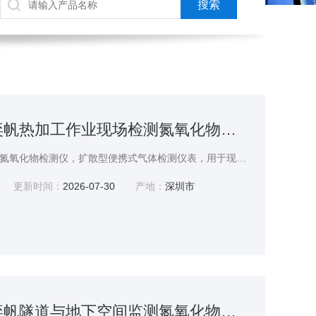
YF-8200-NOX奕帆热加工作业现场检测氮氧化物检测仪厂家
深圳奕帆科技手持扩散式氮氧化物检测仪，扩散型便携式气体检测仪表，用于现场快速测定空气中氮氧化物浓度。搭载稳定电化学传感器，零点漂移小，长期使用数据可靠。实时显示气体浓度，支持监测功能，满足职业卫生检测需求。防护外壳耐磕碰，适配户外、车间复杂工况；大容量电池续航持久，支持定时存储检测数据。适用于环保督查、企业废气治理效果检测、有限空间周边气体监测。奕帆热加工作业现场检测氮氧化物检测仪厂家
更新时间：
2026-07-30
产地：
深圳市
YF-8200-NOX奕帆隧道与地下空间监测氮氧化物检测仪厂家