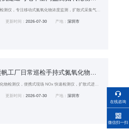
奕帆手持扩散式氮氧化物检测仪，专注移动式氮氧化物浓度监测，扩散式采集气体，操作便捷，适合大面积厂区快速排查。实时监测工业无组织排放废气中的 NOx，测量精度满足日常环保监督需求。集成声光震动三重报警，高噪音车间亦可清晰识别预警信息。中文操作界面，功能设置简易；外壳人体工学设计，长时间手持不易疲劳。广泛用于化工生产、金属热加工、能源企业废气自查。续航稳定，奕帆隧道与地下空间监测氮氧化物检测仪厂家
更新时间：
2026-07-30
产地：
深圳市
YF-8200-NOX奕帆工厂日常巡检手持式氮氧化物检测仪厂家
奕帆科技手持扩散式氮氧化物检测仪，便携式现场 NOx 快速检测仪，扩散式进气，开机直接检测。高精度传感器有效降低交叉干扰，保障废气检测数据可信度。彩色显示屏直观查看实时浓度、报警记录、设备电量；内置存储器，自动留存检测数据，便于溯源归档。机身坚固耐用，防尘防泼溅，适用于供热锅炉房、垃圾焚烧厂区巡检。长效锂电池支持全天外勤作业，USB 接口快速充电、导出数据。奕帆工厂日常巡检手持式氮氧化物检测仪厂家
更新时间：
2026-07-30
产地：
深圳市
在线咨询
电话
微信扫一扫