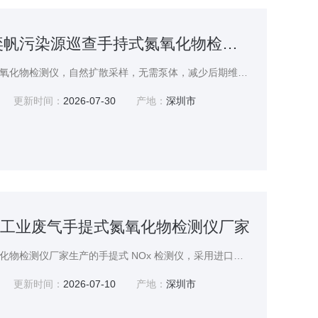
YF-8200-NOX奕帆污染源巡查手持式氮氧化物检测仪厂家
深圳奕帆科技手持扩散氮氧化物检测仪，自然扩散采样，无需泵体，减少后期维护成本，适合常态化环保巡检。持续监测氮氧化物废气浓度，数值实时展示，支持温湿度同步显示。可自由设置报警区间，超标声光震动提示，防范有害气体超标风险。仪器结构紧凑，可手持、挂携两用，适合环保第三方检测、厂区安全员日常巡查。适应各类工业常温作业环境，抗少量水汽粉尘干扰。量程多种可选，支持定制，奕帆污染源巡查手持式氮氧化物检测仪厂家
更新时间：
2026-07-30
产地：
深圳市
O奕帆工业废气手提式氮氧化物检测仪厂家
奕帆工业废气手提式氮氧化物检测仪厂家生产的手提式 NOx 检测仪，采用进口传感器，检测下限低，精度达 ±2% FS。内置强力采样泵，无惧远距离、高粉尘环境。三色指示灯清晰反馈监测状态，智能校准功能简化维护。适用于汽车尾气、锅炉排放、环保验收等，移动检测高效便捷。
更新时间：
2026-07-10
产地：
深圳市