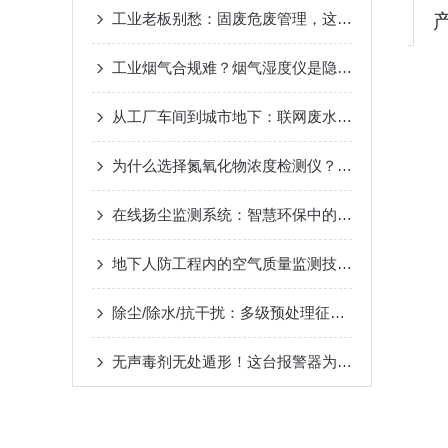
工业老板别愁：固废危废管理，这套系统帮你 “躺平”
工业烟气合规难？烟气湿度仪是隐形 “救星”
从工厂车间到城市地下：联网废水监测系统构建360°环保防护网
为什么选择氮氧化物浓度检测仪？探索其优势和特点
在线扬尘监测系统：智慧环保中的空气颗粒物“哨兵”
地下人防工程内的空气质量监测技术：地下人防空气质量检测仪
除尘/除水/抗干扰：多级预处理征服高湿高尘车间
无声毒剂无处遁形！这台报警器为工业安全上“硬保险”