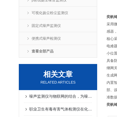
β射线扬尘噪音监测仪
可视化扬尘粉尘监测仪
奕帆
采用
固定式噪声监测仪
感器，
便携式噪声检测仪
核心采
电难
查看全部产品
小位
具备防
继网
相关文章
生成
RELATED ARTICLES
内置
部、
噪声监测仪与物联网的结合，为噪声控制提供解决方案
准数
奕帆
职业卫生有毒有害气体检测仪在化工行业的实际应用