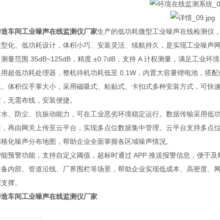
铸造车间工业噪声在线监测仪厂家
生产的低功耗微型工业噪声在线检测仪
微型化、低功耗设计，体积小巧、安装灵活、续航持久，是实现工业噪声网格
测量范围 35dB~125dB，精度 ±0.7dB，支持 A 计权测量，满足工
用超低功耗处理器，整机待机功耗低至 0.1W，内置大容量锂电池，搭配
题。体积仅手掌大小，采用磁吸式、粘贴式、卡扣式多种安装方式，可快
置，无需布线，安装便捷。
水、防尘、抗振动能力，可在工业恶劣环境稳定运行。数据传输采用低功耗
关，再由网关上传至云平台，实现多点位数据集中管理。云平台支持多点
网格化噪声分布地图，帮助企业全面掌握各区域噪声情况。
智能预警功能，支持自定义阈值，超标时通过 APP 推送报警信息，便于
设备内部、管道沿线、厂界围栏等场景，帮助企业实现低成本、高密度、
据支撑。
铸造车间工业噪声在线监测仪厂家