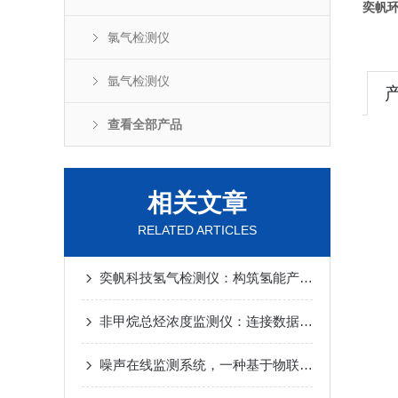
奕帆
氯气检测仪
氩气检测仪
查看全部产品
相关文章
RELATED ARTICLES
奕帆科技氢气检测仪：构筑氢能产业安全监测新防线
非甲烷总烃浓度监测仪：连接数据与信任的桥梁
噪声在线监测系统，一种基于物联网技术的环境噪声解决方案