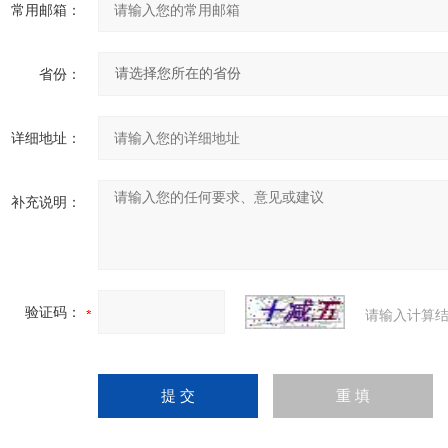
常用邮箱：
省份：
详细地址：
补充说明：
验证码：
请输入计算结