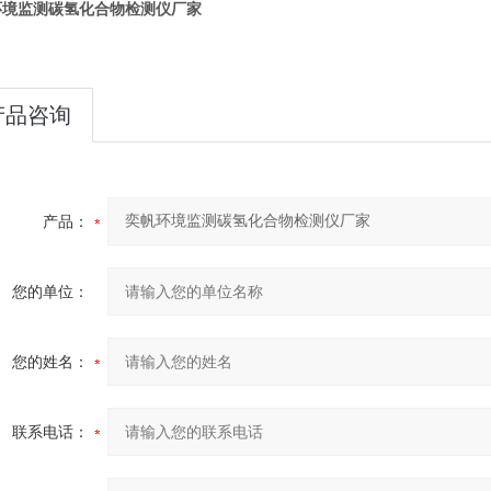
环境监测碳氢化合物检测仪厂家
产品咨询
产品：
您的单位：
您的姓名：
联系电话：