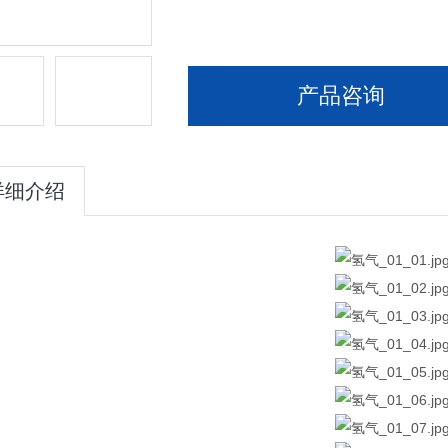
产品咨询
详细介绍