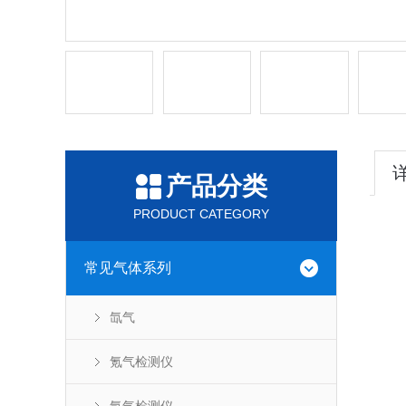
产品分类
PRODUCT CATEGORY
常见气体系列
氙气
氪气检测仪