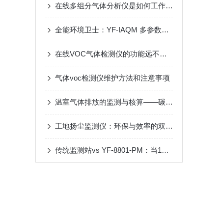
在线多组分气体分析仪是如何工作的？它可以检测哪些气体？
全能环境卫士：YF-IAQM 多参数空气质量监测系统，一站式掌控环境健康指标​
在线VOC气体检测仪的功能远不止于基本浓度测量
气体voc检测仪维护方法和注意事项
温室气体排放的监测与核算——碳排放红外检测仪的应用
工地扬尘监测仪：环保与效率的双重守护者
传统监测站vs YF-8801-PM：当1台设备实现7台仪器功能