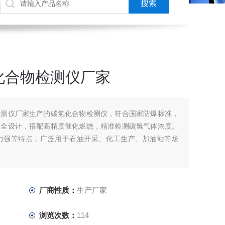
化合物检测仪厂家
检测仪厂家生产的碳氢化合物检测仪，符合国家防爆标准，
安全设计，搭配高精度催化燃烧，精准检测碳氢气体浓度。
力强等特点，广泛用于石油开采、化工生产、加油站等场
厂商性质：
生产厂家
浏览次数：
114