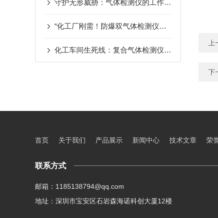
守护无形威胁：气体检测仪的工作原理与应用探析
“化工厂刚需！防爆双气体检测仪，10秒锁定泄漏源“​
上
化工车间生死线：复合气体检测仪如何改写“安全作业手册”？
下
首页
关于我们
产品展示
新闻中心
技术文章
荣
联系方式
邮箱：1185138794@qq.com
地址：深圳市宝安区石岩森海诺科创大厦12楼