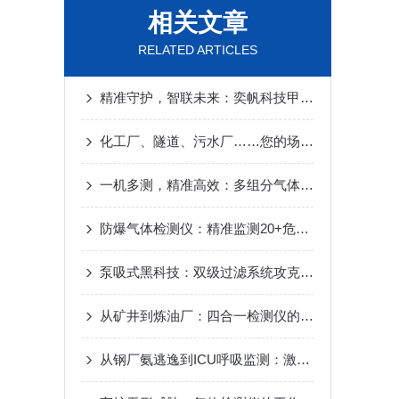
相关文章
RELATED ARTICLES
精准守护，智联未来：奕帆科技甲烷监测仪以匠心赋能国家减排战略
化工厂、隧道、污水厂……您的场所需要这样一台防爆气体检测仪​
一机多测，精准高效：多组分气体分析仪！
防爆气体检测仪：精准监测20+危险气体
泵吸式黑科技：双级过滤系统攻克90%RH高湿工况
从矿井到炼油厂：四合一检测仪的多形态安装实战指南
从钢厂氨逃逸到ICU呼吸监测：激光分析仪的24道气体监控防线