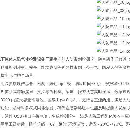
地下掩体人防气体检测设备厂家
生产的人防毒剂检测仪，融合离子迁移谱（
、精准检测沙林、梭曼、维埃克斯等神经性毒剂，芥子气、路易氏剂等糜
程核生化防护全场景。
用高灵敏度传感器，检测下限达 ppb 级，响应时间≤3 秒，误报率≤0
5.5 英寸高清触摸屏，支持毒剂种类、浓度、报警状态实时显示，数据
RF3000 内置大容量锂电池，连续工作≥8 小时，支持交直流两用，满
警功能，超标时多模式同步触发，确保在嘈杂环境中也能及时提醒人员采取防
，通过 USB 接口连接电脑，生成检测报告，满足人防工程防化验收与
用军工级材质，防护等级 IP67，通过 环境试验，适应 - 20℃~+70℃、