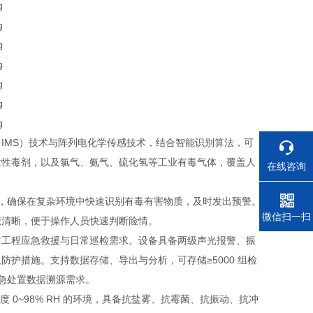
IMS）技术与阵列电化学传感技术，结合智能识别算法，可
烂性毒剂，以及氯气、氨气、硫化氢等工业有毒气体，覆盖人
在线咨询
.1%，确保在复杂环境中快速识别有毒有害物质，及时发出预警。
电话
微信扫一扫
直观清晰，便于操作人员快速判断险情。
足人防工程应急救援与日常巡检需求。设备具备两级声光报警、振
护措施。支持数据存储、导出与分析，可存储≥5000 组检
应急处置数据溯源需求。
湿度 0~98% RH 的环境，具备抗盐雾、抗霉菌、抗振动、抗冲