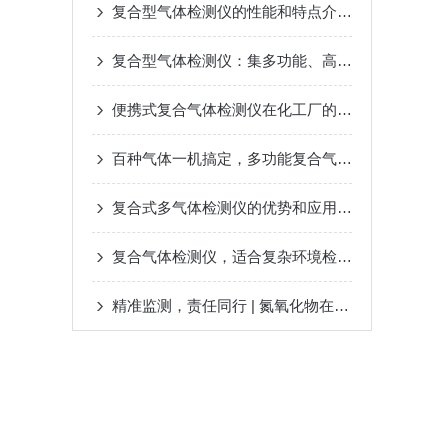
复合型气体检测仪的性能和特点介绍，以及在不同领域的应用案例
复合型气体检测仪：集多功能、高效、精确、便捷于一身
便携式复合气体检测仪在化工厂的实际应用案例分析
百种气体一机搞定，多功能复合气体检测仪让高危场所更安全
复合式多气体检测仪的优势和应用：一个石油化工厂的案例分析
复合气体检测仪，适合复杂环境检测的多功能气体检测仪
精准监测，责任同行 | 氮氧化物在线监测系统以匠心守护蓝天