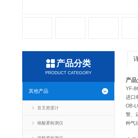
产品分类
PRODUCT CATEGORY
产品
YF-8
其他产品
进口
OB
音叉密度计
警、
铬酸雾检测仪
种气