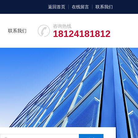
返回首页
在线留言
联系我们
咨询热线
联系我们
18124181812