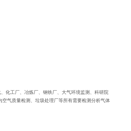
化、化工厂、冶炼厂、钢铁厂、大气环境监测、科研院
内空气质量检测、垃圾处理厂等所有需要检测分析气体