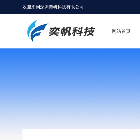
欢迎来到
深圳奕帆科技有限公司
！
网站首页