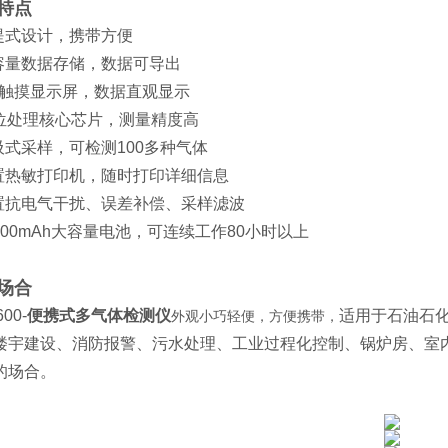
特点
手提式设计，携带方便
大容量数据存储，数据可导出
5寸触摸显示屏，数据直观显示
32位处理核心芯片，测量精度高
泵吸式采样，可检测100多种气体
内置热敏打印机，随时打印详细信息
内置抗电气干扰、误差补偿、采样滤波
6000mAh大容量电池，可连续工作80小时以上
场合
600-
便携式多气体检测仪
适用于石油石
外观小巧轻便，方便携带，
楼宇建设、消防报警、污水处理、工业过程化控制、锅炉房、室
的场合。