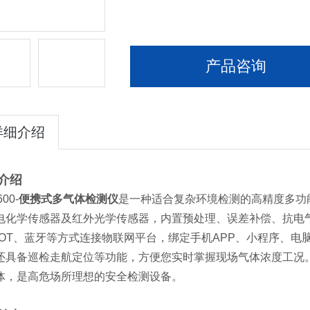
产品咨询
详细介绍
介绍
600-
便携式多气体检测仪
是一种适合复杂环境检测的高精度多功
电化学传感器及红外光学传感器，内置预处理、误差补偿、抗电
-LOT、蓝牙等方式连接物联网平台，绑定手机APP、小程序、
还具备巡检走航定位等功能，方便您实时掌握现场气体浓度工况
体，是高危场所理想的安全检测设备。