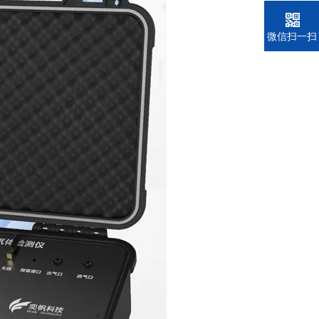
电话
微信扫一扫