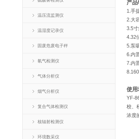
硫酸雾检测仪
产品
1.
温压流监测仪
2.
3.
温湿度记录仪
4.
固废危废电子秤
5.
6.
氡气检测仪
7.
8.1
气体分析仪
使用
烟气分析仪
YF-8
复合气体检测仪
校、
浓度
核辐射检测仪
环境数采仪