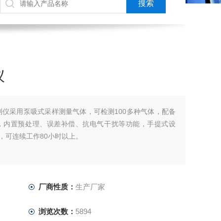
仪
体检测仪采用泵吸式采样测量气体，可检测100多种气体，配备
，内置预处理、误差补偿、抗电气干扰等功能，手提式设
池，可连续工作80小时以上。
厂商性质：
生产厂家
浏览次数：
5894