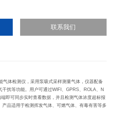
联系我们
能气体检测仪，采用泵吸式采样测量气体，仪器配备
气干扰等功能。
用户可通过WIFI、GPRS、ROLA、N
电脑端即可同步实时查看数据，并且检测气体浓度超标报
。
产品适用于检测挥发气体、可燃气体、有毒有害等多