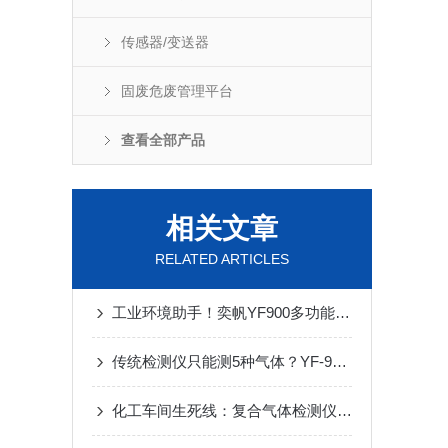
传感器/变送器
固废危废管理平台
查看全部产品
相关文章
RELATED ARTICLES
工业环境助手！奕帆YF900多功能复合气体分析仪详解
传统检测仪只能测5种气体？YF-900支持20种+100种定制！
化工车间生死线：复合气体检测仪如何改写“安全作业手册”？