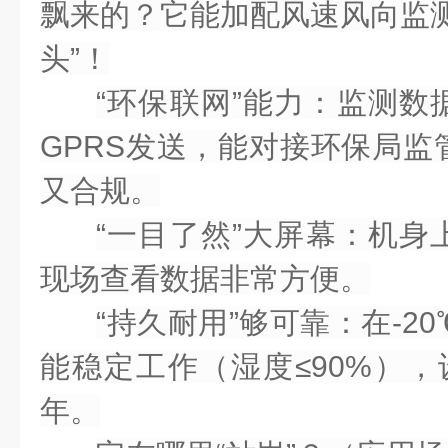
飘来的？它能加配
风速风向监
头”！
“环保联网”能力
：监测数
GPRS
发送，能
对接环保局监
又合规。
“一目了然”大屏幕
：机身
现场查看数据非常方便。
“持久耐用”够可靠
：在-2
能稳定工作（湿度≤90%）
年
。