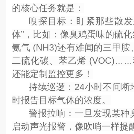
的核心任务就是：
嗅探目标
：盯紧那些散发
体”，比如：像臭鸡蛋味的
硫化氢
氨气 (NH3)
还有难闻的
三甲胺
二硫化碳、苯乙烯 (VOC)
……
还能定制监控更多！
持续巡逻
：24小时不间
时报告
目标气体的浓度。
警报拉响
：一旦发现某种
启动
声光报警
，像吹哨一样提