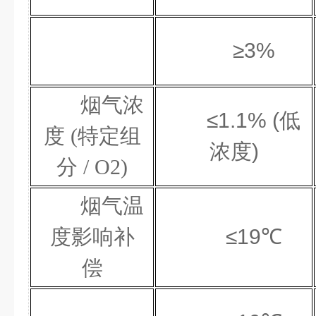
≥3%
烟气浓
≤1.1% (低
度
(特定组
浓度)
分 / O2)
烟气温
度影响补
≤19℃
偿