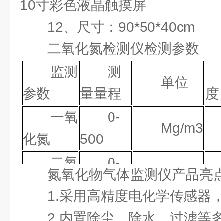
10寸彩色液晶触摸屏
12、尺寸：90*50*40cm
二氧化氮检测仪检测参数
监测
测
单位
参数
量量程
度
一氧
0-
Mg/m3
化氮
500
二氧
0-
Mg/m3
氮氧化物气体监测仪产品亮
化氮
500
1.采用高精度电化学传感器
氮氧
0-
2.内置除尘、除水、过滤等
Mg/m3