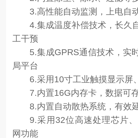
化合物
500
3.高性能自动监测，上电自
0-
4.集成温度补偿技术，长久
氧气
Mg/m3
25
工干预
二氧
5.集成GPRS通信技术，
0-
化硫（选
Mg/m3
局平台
500
配）
6.采用10寸工业触摸显示
0-
7.内置16G内存卡，数据可存
Mg/m3
100
粉尘
8.内置自动散热系统，有效
（选配）
检测种类/量程根
9.采用32位高速处理芯片
网功能